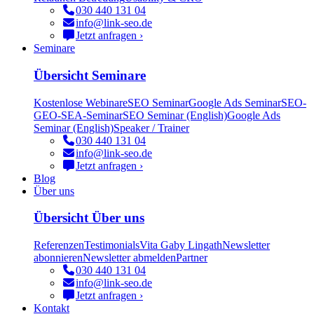
030 440 131 04
info@link-seo.de
Jetzt anfragen ›
Seminare
Übersicht Seminare
Kostenlose Webinare
SEO Seminar
Google Ads Seminar
SEO-
GEO-SEA-Seminar
SEO Seminar (English)
Google Ads
Seminar (English)
Speaker / Trainer
030 440 131 04
info@link-seo.de
Jetzt anfragen ›
Blog
Über uns
Übersicht Über uns
Referenzen
Testimonials
Vita Gaby Lingath
Newsletter
abonnieren
Newsletter abmelden
Partner
030 440 131 04
info@link-seo.de
Jetzt anfragen ›
Kontakt