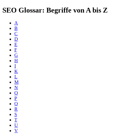
SEO Glossar: Begriffe von A bis Z
A
B
C
D
E
F
G
H
I
K
L
M
N
O
P
Q
R
S
T
U
V