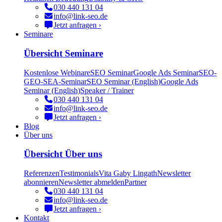
030 440 131 04
info@link-seo.de
Jetzt anfragen ›
Seminare
Übersicht Seminare
Kostenlose Webinare
SEO Seminar
Google Ads Seminar
SEO-
GEO-SEA-Seminar
SEO Seminar (English)
Google Ads
Seminar (English)
Speaker / Trainer
030 440 131 04
info@link-seo.de
Jetzt anfragen ›
Blog
Über uns
Übersicht Über uns
Referenzen
Testimonials
Vita Gaby Lingath
Newsletter
abonnieren
Newsletter abmelden
Partner
030 440 131 04
info@link-seo.de
Jetzt anfragen ›
Kontakt