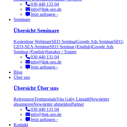
030 440 131 04
info@link-seo.de
Jetzt anfragen ›
Seminare
Übersicht Seminare
Kostenlose Webinare
SEO Seminar
Google Ads Seminar
SEO-
GEO-SEA-Seminar
SEO Seminar (English)
Google Ads
Seminar (English)
Speaker / Trainer
030 440 131 04
info@link-seo.de
Jetzt anfragen ›
Blog
Über uns
Übersicht Über uns
Referenzen
Testimonials
Vita Gaby Lingath
Newsletter
abonnieren
Newsletter abmelden
Partner
030 440 131 04
info@link-seo.de
Jetzt anfragen ›
Kontakt